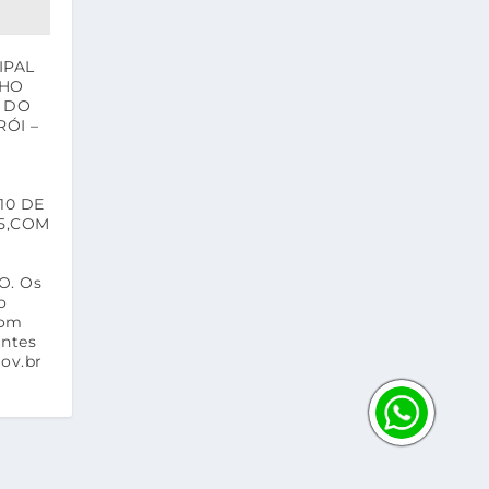
IPAL
LHO
 DO
RÓI –
10 DE
5,COM
O. Os
o
com
intes
gov.br