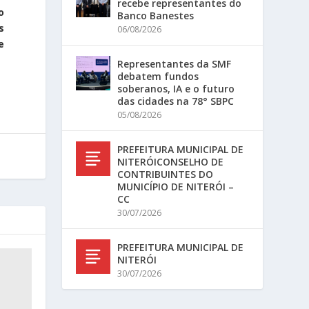
recebe representantes do
o
Banco Banestes
s
06/08/2026
e
Representantes da SMF
debatem fundos
soberanos, IA e o futuro
das cidades na 78° SBPC
05/08/2026
PREFEITURA MUNICIPAL DE
NITERÓICONSELHO DE
CONTRIBUINTES DO
MUNICÍPIO DE NITERÓI –
CC
30/07/2026
PREFEITURA MUNICIPAL DE
NITERÓI
30/07/2026