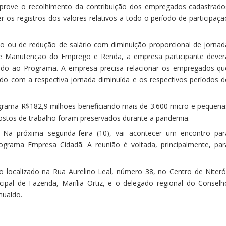
prove o recolhimento da contribuição dos empregados cadastrado
r os registros dos valores relativos a todo o período de participaçã
o ou de redução de salário com diminuição proporcional de jornad
de Manutenção do Emprego e Renda, a empresa participante dever
rido ao Programa. A empresa precisa relacionar os empregados qu
ido com a respectiva jornada diminuída e os respectivos períodos d
rama R$182,9 milhões beneficiando mais de 3.600 micro e pequena
postos de trabalho foram preservados durante a pandemia.
Na próxima segunda-feira (10), vai acontecer um encontro par
ograma Empresa Cidadã. A reunião é voltada, principalmente, par
 localizado na Rua Aurelino Leal, número 38, no Centro de Niterói
cipal de Fazenda, Marília Ortiz, e o delegado regional do Conselh
mualdo.