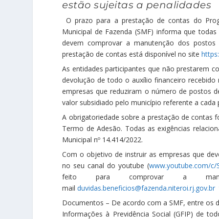
estão sujeitas a penalidades
O prazo para a prestação de contas do Prog
Municipal de Fazenda (SMF) informa que todas 
devem comprovar a manutenção dos postos de 
prestação de contas está disponível no site
https
As entidades participantes que não prestarem co
devolução de todo o auxílio financeiro recebido 
empresas que reduziram o número de postos de 
valor subsidiado pelo município referente a cada
A obrigatoriedade sobre a prestação de contas 
Termo de Adesão. Todas as exigências relacio
Municipal nº 14.414/2022.
Com o objetivo de instruir as empresas que deve
no seu canal do youtube (
www.youtube.com/c/S
feito para comprovar a ma
mail
duvidas.beneficios@fazenda.niteroi.rj.gov.br
t
Documentos – De acordo com a SMF, entre os do
Informações à Previdência Social (GFIP) de to