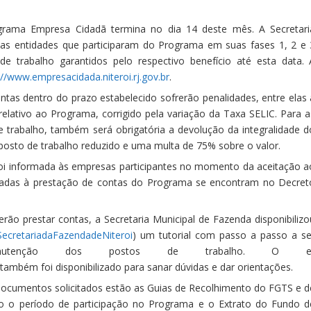
rama Empresa Cidadã termina no dia 14 deste mês. A Secretari
as entidades que participaram do Programa em suas fases 1, 2 e 
trabalho garantidos pelo respectivo benefício até esta data. 
://www.empresacidada.niteroi.rj.gov.br
.
ntas dentro do prazo estabelecido sofrerão penalidades, entre elas 
relativo ao Programa, corrigido pela variação da Taxa SELIC. Para a
trabalho, também será obrigatória a devolução da integralidade d
 posto de trabalho reduzido e uma multa de 75% sobre o valor.
foi informada às empresas participantes no momento da aceitação a
nadas à prestação de contas do Programa se encontram no Decret
rão prestar contas, a Secretaria Municipal de Fazenda disponibilizo
ecretariadaFazendadeNiteroi
) um tutorial com passo a passo a se
nutenção dos postos de trabalho. O e
ambém foi disponibilizado para sanar dúvidas e dar orientações.
cumentos solicitados estão as Guias de Recolhimento do FGTS e d
do o período de participação no Programa e o Extrato do Fundo d