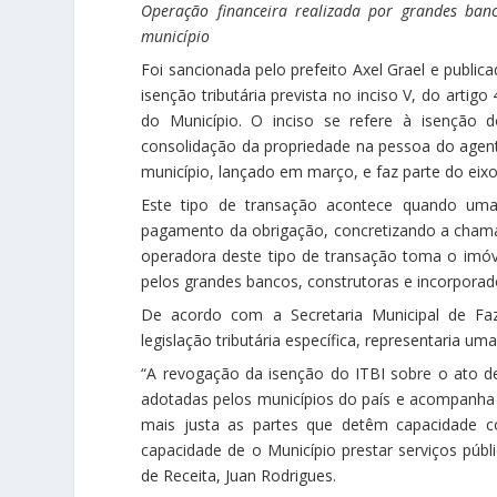
Operação financeira realizada por grandes ban
município
Foi sancionada pelo prefeito Axel Grael e publicad
isenção tributária prevista no inciso V, do artig
do Município. O inciso se refere à isenção 
consolidação da propriedade na pessoa do agente 
município, lançado em março, e faz parte do eixo 
Este tipo de transação acontece quando uma 
pagamento da obrigação, concretizando a chamad
operadora deste tipo de transação toma o imóve
pelos grandes bancos, construtoras e incorporado
De acordo com a Secretaria Municipal de Faz
legislação tributária específica, representaria 
“A revogação da isenção do ITBI sobre o ato de 
adotadas pelos municípios do país e acompanha as
mais justa as partes que detêm capacidade cont
capacidade de o Município prestar serviços públi
de Receita, Juan Rodrigues.