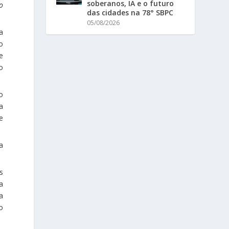
soberanos, IA e o futuro
o
das cidades na 78° SBPC
05/08/2026
a
o
e
o
o
a
e
a
s
a
a
o