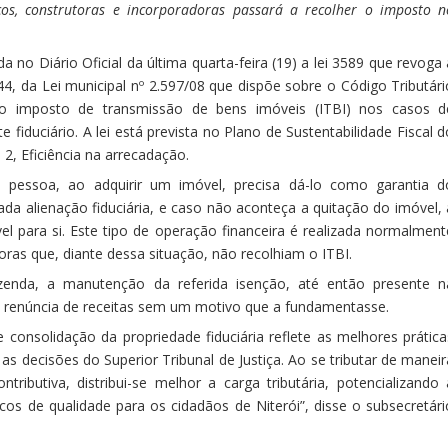
cos, construtoras e incorporadoras passará a recolher o imposto n
a no Diário Oficial da última quarta-feira (19) a lei 3589 que revoga 
o 44, da Lei municipal nº 2.597/08 que dispõe sobre o Código Tributári
do imposto de transmissão de bens imóveis (ITBI) nos casos d
fiduciário. A lei está prevista no Plano de Sustentabilidade Fiscal d
2, Eficiência na arrecadação.
pessoa, ao adquirir um imóvel, precisa dá-lo como garantia d
a alienação fiduciária, e caso não aconteça a quitação do imóvel, 
l para si. Este tipo de operação financeira é realizada normalment
ras que, diante dessa situação, não recolhiam o ITBI.
enda, a manutenção da referida isenção, até então presente n
uma renúncia de receitas sem um motivo que a fundamentasse.
consolidação da propriedade fiduciária reflete as melhores prática
 decisões do Superior Tribunal de Justiça. Ao se tributar de maneir
ributiva, distribui-se melhor a carga tributária, potencializando 
cos de qualidade para os cidadãos de Niterói”, disse o subsecretári